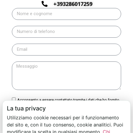
+393286017259
Acconsento a essere contattato tramite i dati che ho fornito
e dichiaro di aver letto l’
Informativa sulla privacy
.
La tua privacy
Utilizziamo cookie necessari per il funzionamento
Invia il messaggio
del sito e, con il tuo consenso, cookie analitici. Puoi
modificare la scelta in qualsiasi momento.
Chi