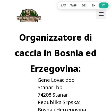
LAT
ЋИР
DE
EN
IT
Organizzatore di
caccia in Bosnia ed
Erzegovina:
Gene Lovac doo
Stanari bb
74208 Stanari;
Republika Srpska;
Bosna i Hercegovina